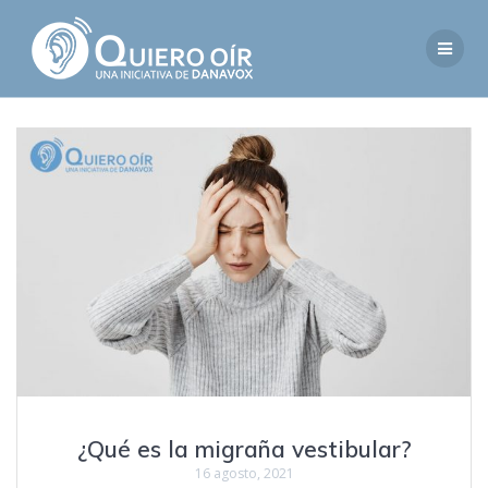
Saltar
al
contenido
¿Qué es la migraña vestibular?
16 agosto, 2021