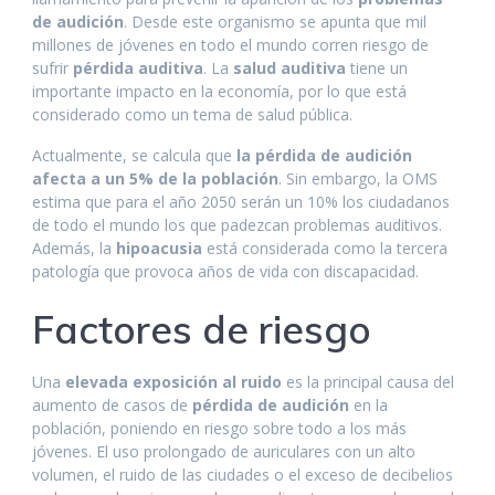
o
p
n
g
de audición
. Desde este organismo se apunta que mil
k
p
er
millones de jóvenes en todo el mundo corren riesgo de
sufrir
pérdida auditiva
. La
salud auditiva
tiene un
importante impacto en la economía, por lo que está
considerado como un tema de salud pública.
Actualmente, se calcula que
la pérdida de audición
afecta a un 5% de la población
. Sin embargo, la OMS
estima que para el año 2050 serán un 10% los ciudadanos
de todo el mundo los que padezcan problemas auditivos.
Además, la
hipoacusia
está considerada como la tercera
patología que provoca años de vida con discapacidad.
Factores de riesgo
Una
elevada exposición al ruido
es la principal causa del
aumento de casos de
pérdida de audición
en la
población, poniendo en riesgo sobre todo a los más
jóvenes. El uso prolongado de auriculares con un alto
volumen, el ruido de las ciudades o el exceso de decibelios