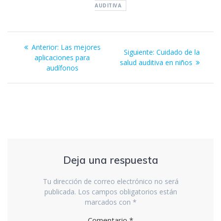
AUDITIVA
Navegación
Entrada
Anterior:
Las mejores
Siguiente
Siguiente:
Cuidado de la
de
anterior:
aplicaciones para
entrada:
salud auditiva en niños
audífonos
entradas
Deja una respuesta
Tu dirección de correo electrónico no será
publicada.
Los campos obligatorios están
marcados con
*
Comentario
*