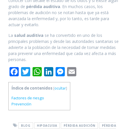
conocer con detalle el estado de los oídos y si existe algún
grado de
pérdida auditiva
. En muchos casos, los
problemas de audición no se notan hasta que ya está
avanzada la enfermedad y, por lo tanto, es tarde para
actuar y evitarlo.
La
salud auditiva
se ha convertido en uno de los
principales problemas y desde las autoridades sanitarias se
advierte a la población de la necesidad de tomar medidas
para prevenir una enfermedad que cada vez afecta a más
personas.
F
T
W
Li
M
E
ac
w
h
n
e
m
e
itt
at
k
ss
ai
Índice de contenidos
[
ocultar
]
b
er
s
e
e
l
Factores de riesgo
Prevención
o
A
dI
n
o
p
n
g
k
p
er
BLOG
HIPOACUSIA
PÉRDIDA AUDICIÓN
PÉRDIDA