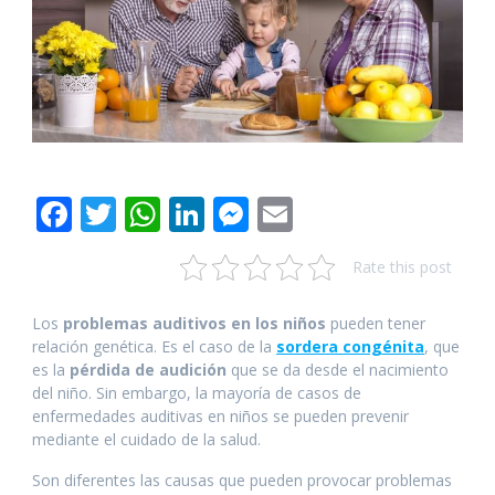
F
T
W
Li
M
E
ac
w
h
n
e
m
Rate this post
e
itt
at
k
ss
ai
b
er
s
e
e
l
Los
problemas auditivos en los niños
pueden tener
o
A
dI
n
relación genética. Es el caso de la
sordera congénita
, que
es la
pérdida de audición
que se da desde el nacimiento
o
p
n
g
del niño. Sin embargo, la mayoría de casos de
k
p
er
enfermedades auditivas en niños se pueden prevenir
mediante el cuidado de la salud.
Son diferentes las causas que pueden provocar problemas