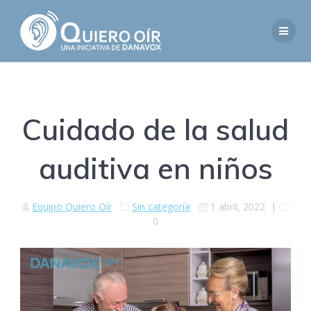
Saltar
al
contenido
Cuidado de la salud
auditiva en niños
Equipo Quiero Oír
Sin categoría
1 abril, 2022
|
0