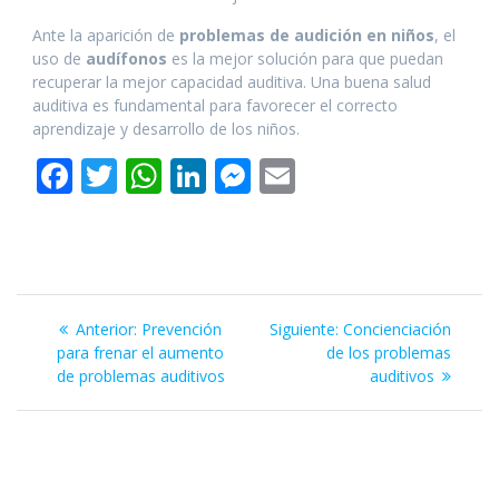
Ante la aparición de
problemas de audición en niños
, el
uso de
audífonos
es la mejor solución para que puedan
recuperar la mejor capacidad auditiva. Una buena salud
auditiva es fundamental para favorecer el correcto
aprendizaje y desarrollo de los niños.
F
T
W
Li
M
E
ac
w
h
n
e
m
e
itt
at
k
ss
ai
b
er
s
e
e
l
Navegación
o
A
dI
n
Entrada
Siguiente
Anterior:
Prevención
Siguiente:
Concienciación
o
p
n
g
de
anterior:
entrada:
para frenar el aumento
de los problemas
de problemas auditivos
k
p
er
auditivos
entradas