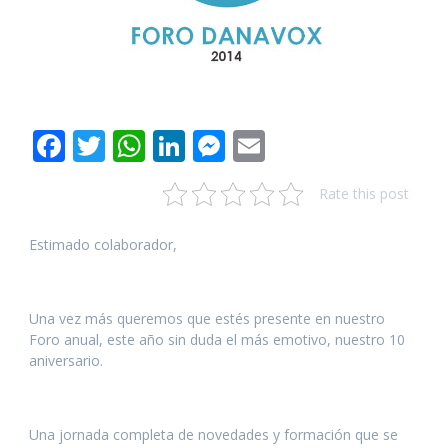
F
T
W
Li
M
E
ac
w
h
n
e
m
Rate this post
e
itt
at
k
ss
ai
b
er
s
e
e
l
Estimado colaborador,
o
A
dI
n
o
p
n
g
Una vez más queremos que estés presente en nuestro
k
p
er
Foro anual, este año sin duda el más emotivo, nuestro 10
aniversario.
Una jornada completa de novedades y formación que se