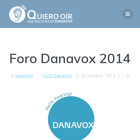
Saltar
al
contenido
Foro Danavox 2014
quierooir
Foro Danavox
29 octubre, 2014
|
0