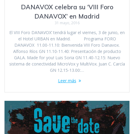
DANAVOX celebra su ‘VIII Foro
DANAVOX’ en Madrid
31 mayo, 2016
El VIII Foro DANAVOX’ tendrá lugar el viernes, 3 de junio, en
el Hotel URBAN en Madrid. Programa FORO
DANAVOX 11.00-11.10: Bienvenida VIII Foro Danavox.
Alfonso Ríos GN 11.10-11.40: Presentación de producto
GALA. Made for you! Luis Soria GN 11.40-12.15: Nuevo
sistema de conectividad MicroVox y MultiVox. Juan C. Carcía
GN 12.15-13.00:…
Leer más