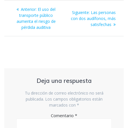
k
p
er
Navegación
Entrada
Anterior:
El uso del
Siguiente
Siguiente:
Las personas
de
anterior:
transporte público
entrada:
con dos audífonos, más
aumenta el riesgo de
satisfechas
entradas
pérdida auditiva
Deja una respuesta
Tu dirección de correo electrónico no será
publicada.
Los campos obligatorios están
marcados con
*
Comentario
*