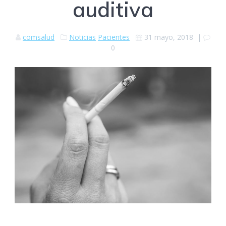
auditiva
comsalud
Noticias
Pacientes
31 mayo, 2018
|
0