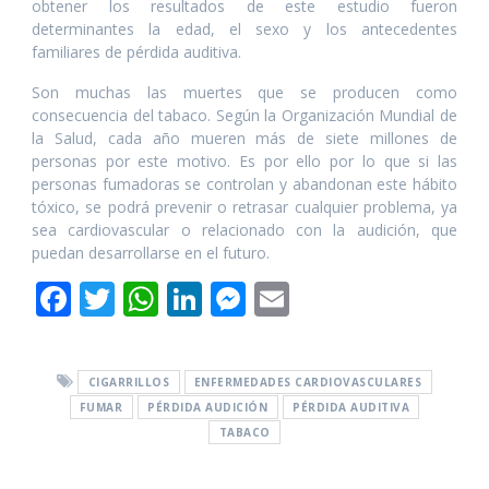
obtener los resultados de este estudio fueron
determinantes la edad, el sexo y los antecedentes
familiares de pérdida auditiva.
Son muchas las muertes que se producen como
consecuencia del tabaco. Según la Organización Mundial de
la Salud, cada año mueren más de siete millones de
personas por este motivo. Es por ello por lo que si las
personas fumadoras se controlan y abandonan este hábito
tóxico, se podrá prevenir o retrasar cualquier problema, ya
sea cardiovascular o relacionado con la audición, que
puedan desarrollarse en el futuro.
F
T
W
Li
M
E
ac
w
h
n
e
m
e
itt
at
k
ss
ai
CIGARRILLOS
ENFERMEDADES CARDIOVASCULARES
b
er
s
e
e
l
FUMAR
PÉRDIDA AUDICIÓN
PÉRDIDA AUDITIVA
o
A
dI
n
TABACO
o
p
n
g