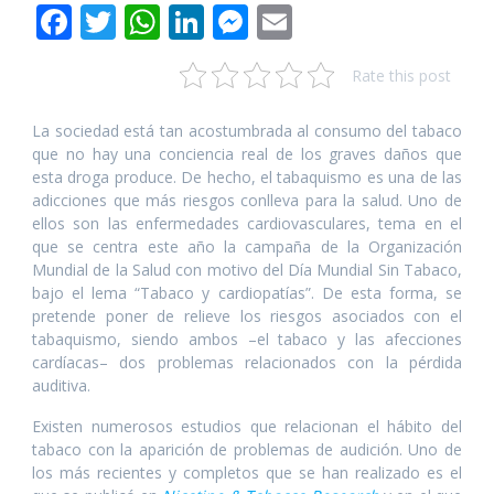
F
T
W
Li
M
E
ac
w
h
n
e
m
Rate this post
e
itt
at
k
ss
ai
b
er
s
e
e
l
La sociedad está tan acostumbrada al consumo del tabaco
o
A
dI
n
que no hay una conciencia real de los graves daños que
esta droga produce. De hecho, el tabaquismo es una de las
o
p
n
g
adicciones que más riesgos conlleva para la salud. Uno de
k
p
er
ellos son las enfermedades cardiovasculares, tema en el
que se centra este año la campaña de la Organización
Mundial de la Salud con motivo del Día Mundial Sin Tabaco,
bajo el lema “Tabaco y cardiopatías”. De esta forma, se
pretende poner de relieve los riesgos asociados con el
tabaquismo, siendo ambos –el tabaco y las afecciones
cardíacas– dos problemas relacionados con la pérdida
auditiva.
Existen numerosos estudios que relacionan el hábito del
tabaco con la aparición de problemas de audición. Uno de
los más recientes y completos que se han realizado es el