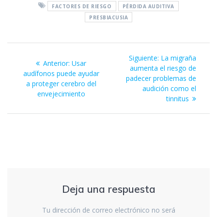
FACTORES DE RIESGO
PÉRDIDA AUDITIVA
b
er
s
e
e
l
PRESBIACUSIA
o
A
dI
n
o
p
n
g
Navegación
k
p
er
Siguiente
Siguiente:
La migraña
Entrada
Anterior:
Usar
de
entrada:
aumenta el riesgo de
anterior:
audífonos puede ayudar
padecer problemas de
a proteger cerebro del
entradas
audición como el
envejecimiento
tinnitus
Deja una respuesta
Tu dirección de correo electrónico no será