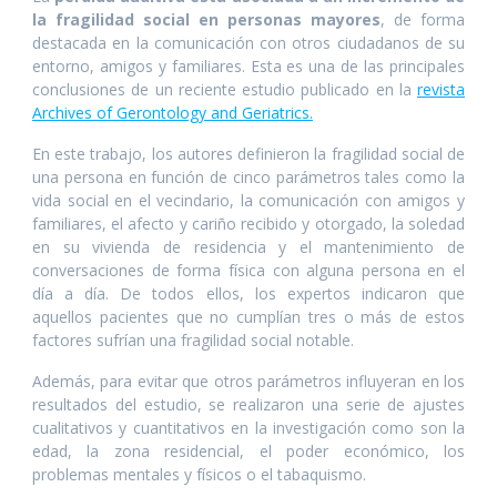
o
A
dI
n
la fragilidad social en personas mayores
, de forma
destacada en la comunicación con otros ciudadanos de su
o
p
n
g
entorno, amigos y familiares. Esta es una de las principales
k
p
er
conclusiones de un reciente estudio publicado en la
revista
Archives of Gerontology and Geriatrics.
En este trabajo, los autores definieron la fragilidad social de
una persona en función de cinco parámetros tales como la
vida social en el vecindario, la comunicación con amigos y
familiares, el afecto y cariño recibido y otorgado, la soledad
en su vivienda de residencia y el mantenimiento de
conversaciones de forma física con alguna persona en el
día a día. De todos ellos, los expertos indicaron que
aquellos pacientes que no cumplían tres o más de estos
factores sufrían una fragilidad social notable.
Además, para evitar que otros parámetros influyeran en los
resultados del estudio, se realizaron una serie de ajustes
cualitativos y cuantitativos en la investigación como son la
edad, la zona residencial, el poder económico, los
problemas mentales y físicos o el tabaquismo.