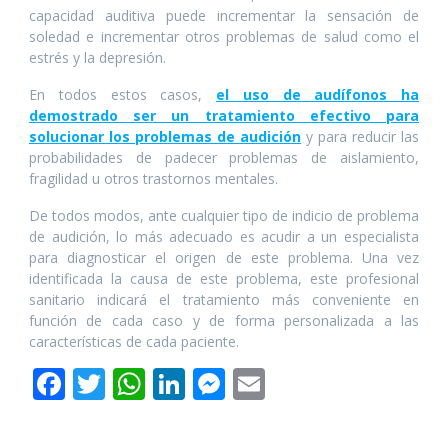
capacidad auditiva puede incrementar la sensación de
soledad e incrementar otros problemas de salud como el
estrés y la depresión.
En todos estos casos,
el uso de audífonos ha
demostrado ser un tratamiento efectivo para
solucionar los problemas de audición
y para reducir las
probabilidades de padecer problemas de aislamiento,
fragilidad u otros trastornos mentales.
De todos modos, ante cualquier tipo de indicio de problema
de audición, lo más adecuado es acudir a un especialista
para diagnosticar el origen de este problema. Una vez
identificada la causa de este problema, este profesional
sanitario indicará el tratamiento más conveniente en
función de cada caso y de forma personalizada a las
características de cada paciente.
F
T
W
Li
M
E
ac
w
h
n
e
m
e
itt
at
k
ss
ai