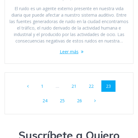
El ruido es un agente externo presente en nuestra vida
diaria que puede afectar a nuestro sistema auditivo. Entre
las fuentes generadoras de ruido en la ciudad encontramos
el tráfico, el ruido derivado de la actividad humana e
industrial y el producido por las actividades de ocio. Las
consecuencias negativas de estos ruidos en nuestra…
Leer más
Navegación
Página
Página
Página
Página
1
…
21
22
23
de
Página
Página
Página
entradas
24
25
26
Suscríbete a Quiero