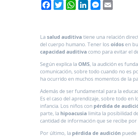
F
T
W
Li
M
E
ac
w
h
n
e
m
e
itt
at
k
ss
ai
b
er
s
e
e
l
La
salud auditiva
tiene una relación dire
o
A
dI
n
del cuerpo humano. Tener los
oídos
en bu
o
p
n
g
capacidad auditiva
como para evitar el d
k
p
er
Según explica la
OMS
, la audición es fu
comunicación, sobre todo cuando no es pos
ha ocurrido en muchos momentos de la pa
Además de ser fundamental para la educaci
Es el caso del aprendizaje, sobre todo en l
infancia. Los niños con
pérdida de audici
parte, la
hipoacusia
limita la posibilidad d
cantidad de información que se recibe por
Por último, la
pérdida de audición
puede p