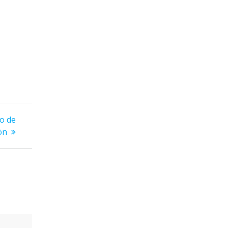
o de
ón