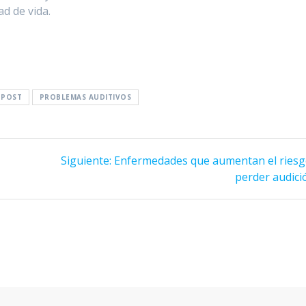
d de vida.
POST
PROBLEMAS AUDITIVOS
Siguiente
Siguiente:
Enfermedades que aumentan el riesg
entrada:
perder audici