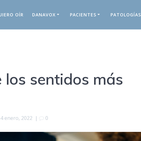
UIERO OÍR
DANAVOX
PACIENTES
PATOLOGÍA
e los sentidos más
14 enero, 2022
|
0