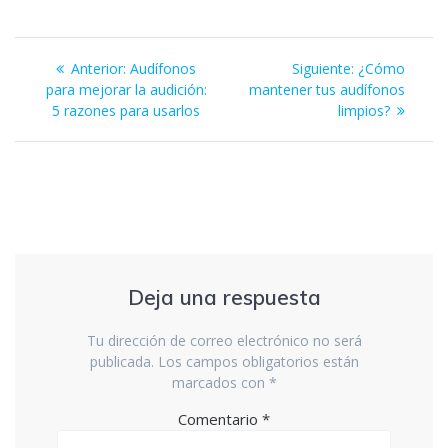
b
er
s
e
e
l
o
A
dI
n
Navegación
o
p
n
g
Entrada
Siguiente
Anterior:
Audífonos
Siguiente:
¿Cómo
de
k
p
er
anterior:
entrada:
para mejorar la audición:
mantener tus audífonos
5 razones para usarlos
limpios?
entradas
Deja una respuesta
Tu dirección de correo electrónico no será
publicada.
Los campos obligatorios están
marcados con
*
Comentario
*