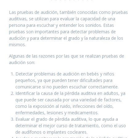
e
itt
at
k
ss
ai
b
er
s
e
e
l
Las pruebas de audición, también conocidas como pruebas
o
A
dI
n
auditivas, se utilizan para evaluar la capacidad de una
persona para escuchar y entender los sonidos. Estas
o
p
n
g
pruebas son importantes para detectar problemas de
k
p
er
audición y para determinar el grado y la naturaleza de los
mismos.
Algunas de las razones por las que se realizan pruebas de
audición son:
Detectar problemas de audición en bebés y niños
pequeños, ya que pueden tener dificultades para
comunicarse si no pueden escuchar correctamente.
Identificar la causa de la pérdida auditiva en adultos, ya
que puede ser causada por una variedad de factores,
como la exposición al ruido, infecciones del oído,
enfermedades, lesiones y medicamentos.
Evaluar el grado de pérdida auditiva, lo que ayuda a
determinar el mejor curso de tratamiento, como el uso
de audífonos o implantes cocleares.