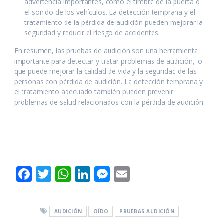
advertencia importantes, como el timbre de la puerta o
el sonido de los vehículos. La detección temprana y el
tratamiento de la pérdida de audición pueden mejorar la
seguridad y reducir el riesgo de accidentes.
En resumen, las pruebas de audición son una herramienta
importante para detectar y tratar problemas de audición, lo
que puede mejorar la calidad de vida y la seguridad de las
personas con pérdida de audición. La detección temprana y
el tratamiento adecuado también pueden prevenir
problemas de salud relacionados con la pérdida de audición.
F
T
W
Li
M
E
ac
w
h
n
e
m
e
itt
at
k
ss
ai
AUDICIÓN
OÍDO
PRUEBAS AUDICIÓN