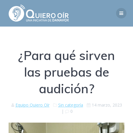
Saltar
al
contenido
¿Para qué sirven
las pruebas de
audición?
Equipo Quiero Oír
Sin categoría
14 marzo, 2023
|
0