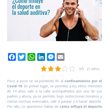
F
T
W
Li
M
E
ac
w
h
n
e
m
3/5 - (1 voto)
e
itt
at
k
ss
ai
b
er
s
e
e
l
Poco a poco se va poniendo fin al
confinamiento por el
o
A
dI
n
Covid-19
. En primer lugar, se permitió a los niños menores
de 14 años salir a la calle acompañados por uno de sus
o
p
n
g
padres y ahora, ya se permite, bajo restricciones horarios y
k
p
er
ciertas normas esenciales, salir a pasear y a hacer deporte.
Por ello, os queremos hablar de
cómo influye el deporte