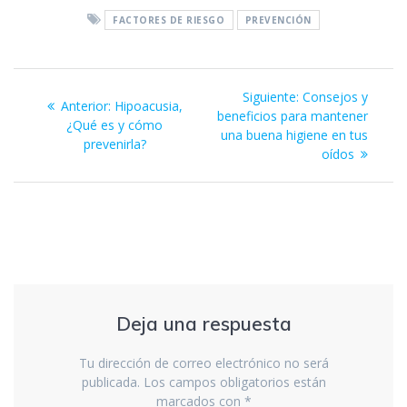
e
itt
at
k
ss
ai
FACTORES DE RIESGO
PREVENCIÓN
b
er
s
e
e
l
o
A
dI
n
Navegación
o
p
n
g
Siguiente
Siguiente:
Consejos y
Entrada
Anterior:
Hipoacusia,
de
k
p
er
entrada:
beneficios para mantener
anterior:
¿Qué es y cómo
una buena higiene en tus
prevenirla?
entradas
oídos
Deja una respuesta
Tu dirección de correo electrónico no será
publicada.
Los campos obligatorios están
marcados con
*