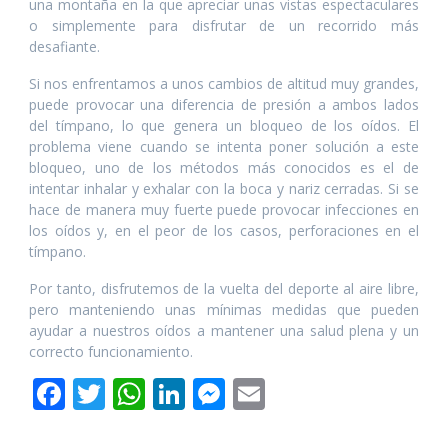
una montaña en la que apreciar unas vistas espectaculares
o simplemente para disfrutar de un recorrido más
desafiante.
Si nos enfrentamos a unos cambios de altitud muy grandes,
puede provocar una diferencia de presión a ambos lados
del tímpano, lo que genera un bloqueo de los oídos. El
problema viene cuando se intenta poner solución a este
bloqueo, uno de los métodos más conocidos es el de
intentar inhalar y exhalar con la boca y nariz cerradas. Si se
hace de manera muy fuerte puede provocar infecciones en
los oídos y, en el peor de los casos, perforaciones en el
tímpano.
Por tanto, disfrutemos de la vuelta del deporte al aire libre,
pero manteniendo unas mínimas medidas que pueden
ayudar a nuestros oídos a mantener una salud plena y un
correcto funcionamiento.
F
T
W
Li
M
E
ac
w
h
n
e
m