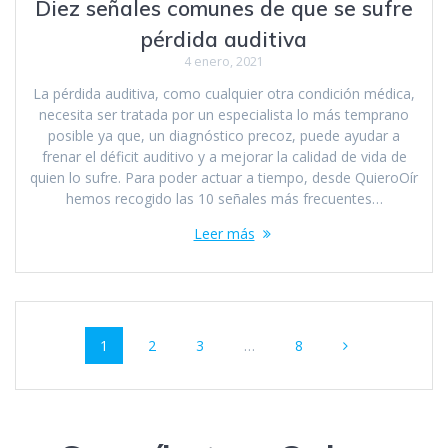
Diez señales comunes de que se sufre
pérdida auditiva
4 enero, 2021
La pérdida auditiva, como cualquier otra condición médica,
necesita ser tratada por un especialista lo más temprano
posible ya que, un diagnóstico precoz, puede ayudar a
frenar el déficit auditivo y a mejorar la calidad de vida de
quien lo sufre. Para poder actuar a tiempo, desde QuieroOír
hemos recogido las 10 señales más frecuentes…
Leer más
Navegación
Página
Página
Página
Página
1
2
3
…
8
de
entradas