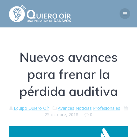
Saltar
al
contenido
Nuevos avances
para frenar la
pérdida auditiva
Equipo Quiero Oír
Avances
Noticias
Profesionales
25 octubre, 2018
|
0