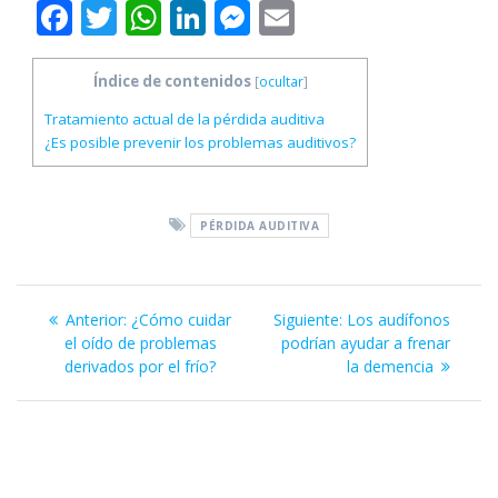
F
T
W
Li
M
E
ac
w
h
n
e
m
e
itt
at
k
ss
ai
Índice de contenidos
[
ocultar
]
b
er
s
e
e
l
Tratamiento actual de la pérdida auditiva
¿Es posible prevenir los problemas auditivos?
o
A
dI
n
o
p
n
g
k
p
er
PÉRDIDA AUDITIVA
Navegación
Entrada
Siguiente
Anterior:
¿Cómo cuidar
Siguiente:
Los audífonos
de
anterior:
entrada:
el oído de problemas
podrían ayudar a frenar
derivados por el frío?
la demencia
entradas