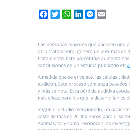
F
T
W
Li
M
E
ac
w
h
n
e
m
e
itt
at
k
ss
ai
b
er
s
e
e
l
Las personas mayores que padecen una pérd
o
A
dI
n
otro tratamiento, genera un 26% más de g
o
p
n
g
tratamiento. Este porcentaje aumenta hast
conclusiones de un estudio publicado en
J
k
p
er
A medida que se envejece, las células cilia
audición. Este proceso comienza pasados l
y más se nota. Esta pérdida auditiva asoci
más eficaz para los que la desarrollan es e
Según el estudio mencionado, un paciente
coste de más de 20.000 euros para el sistem
Además, tal y como reconocen los investig