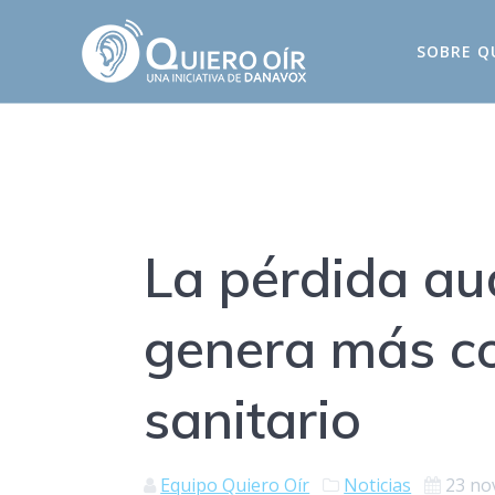
Saltar
al
SOBRE Q
contenido
La pérdida au
genera más co
sanitario
Equipo Quiero Oír
Noticias
23 no