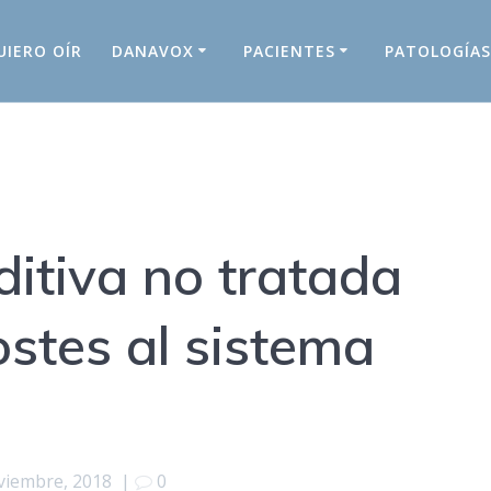
UIERO OÍR
DANAVOX
PACIENTES
PATOLOGÍA
ditiva no tratada
stes al sistema
viembre, 2018
|
0