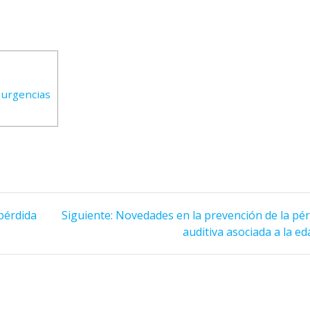
a urgencias
Siguiente
pérdida
Siguiente:
Novedades en la prevención de la pé
entrada:
auditiva asociada a la ed