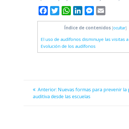
F
T
W
Li
M
E
ac
w
h
n
e
m
e
itt
at
k
ss
ai
Índice de contenidos
[
ocultar
]
b
er
s
e
e
l
El uso de audífonos disminuye las visitas 
o
A
dI
n
Evolución de los audífonos
o
p
n
g
k
p
er
Navegación
Entrada
Anterior:
Nuevas formas para prevenir la 
anterior:
de
auditiva desde las escuelas
entradas