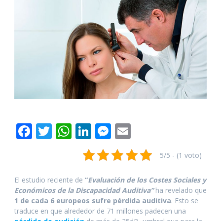
F
T
W
Li
M
E
ac
w
h
n
e
m
5/5 - (1 voto)
e
itt
at
k
ss
ai
b
er
s
e
e
l
El estudio reciente de
“
Evaluación de los Costes Sociales y
o
A
dI
n
Económicos de la Discapacidad Auditiva”
ha revelado que
1 de cada 6 europeos sufre pérdida auditiva
. Esto se
o
p
n
g
traduce en que alrededor de 71 millones padecen una