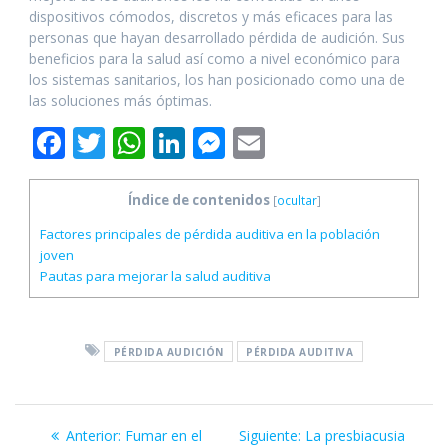
dispositivos cómodos, discretos y más eficaces para las
personas que hayan desarrollado pérdida de audición. Sus
beneficios para la salud así como a nivel económico para
los sistemas sanitarios, los han posicionado como una de
las soluciones más óptimas.
F
T
W
Li
M
E
ac
w
h
n
e
m
e
itt
at
k
ss
ai
Índice de contenidos
[
ocultar
]
b
er
s
e
e
l
Factores principales de pérdida auditiva en la población
joven
o
A
dI
n
Pautas para mejorar la salud auditiva
o
p
n
g
k
p
er
PÉRDIDA AUDICIÓN
PÉRDIDA AUDITIVA
Navegación
Entrada
Siguiente
Anterior:
Fumar en el
Siguiente:
La presbiacusia