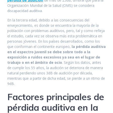
k
p
er
pérdida de audición
de más de 25dB, umbral que para la
Organización Mundial de la Salud (OMS) se considera
discapacidad auditiva.
En la tercera edad, debido a las consecuencias del
envejecimiento, es donde se encuentra la mayoría de la
población con problemas auditivos, pero, tal y como refleja
el estudio, cada vez se observa más esta problemática en
personas jóvenes. En los países desarrollados, como los
que conforman el continente europeo,
la pérdida auditiva
en el espectro juvenil se debe sobre todo a la
exposición a ruidos excesivos ya sea en el lugar de
trabajo o en el ámbito de ocio
. Según los datos, antes
de cumplir los 55 años, la audición se deteriora de manera
natural perdiendo unos 3dB de audición por década,
mientras que a partir de dicha edad, se pierde a un ritmo de
9dB.
Factores principales de
pérdida auditiva en la