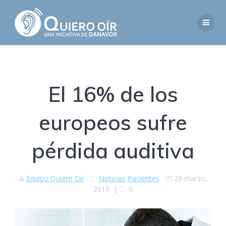
Saltar
al
contenido
El 16% de los
europeos sufre
pérdida auditiva
Equipo Quiero Oír
Noticias
Pacientes
29 marzo,
2019
|
0