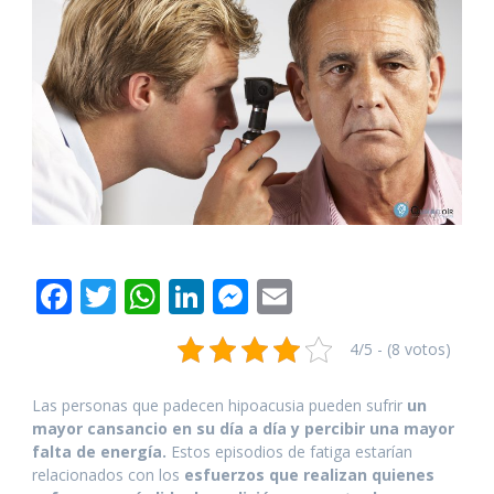
F
T
W
Li
M
E
ac
w
h
n
e
m
4/5 - (8 votos)
e
itt
at
k
ss
ai
b
er
s
e
e
l
Las personas que padecen hipoacusia pueden sufrir
un
o
A
dI
n
mayor cansancio en su día a día y percibir una mayor
falta de energía.
Estos episodios de fatiga estarían
o
p
n
g
relacionados con los
esfuerzos que realizan quienes