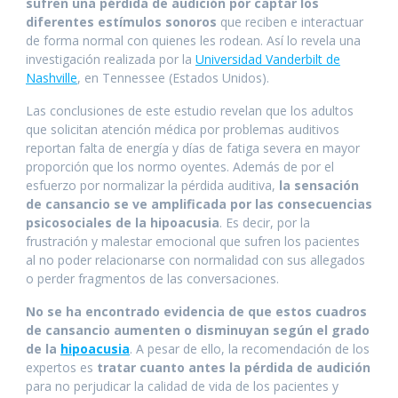
k
p
er
sufren una pérdida de audición por captar los
diferentes estímulos sonoros
que reciben e interactuar
de forma normal con quienes les rodean. Así lo revela una
investigación realizada por la
Universidad Vanderbilt de
Nashville
, en Tennessee (Estados Unidos).
Las conclusiones de este estudio revelan que los adultos
que solicitan atención médica por problemas auditivos
reportan falta de energía y días de fatiga severa en mayor
proporción que los normo oyentes. Además de por el
esfuerzo por normalizar la pérdida auditiva,
la sensación
de cansancio se ve amplificada por las consecuencias
psicosociales de la hipoacusia
. Es decir, por la
frustración y malestar emocional que sufren los pacientes
al no poder relacionarse con normalidad con sus allegados
o perder fragmentos de las conversaciones.
No se ha encontrado evidencia de que estos cuadros
de cansancio aumenten o disminuyan según el grado
de la
hipoacusia
. A pesar de ello, la recomendación de los
expertos es
tratar cuanto antes la pérdida de audición
para no perjudicar la calidad de vida de los pacientes y