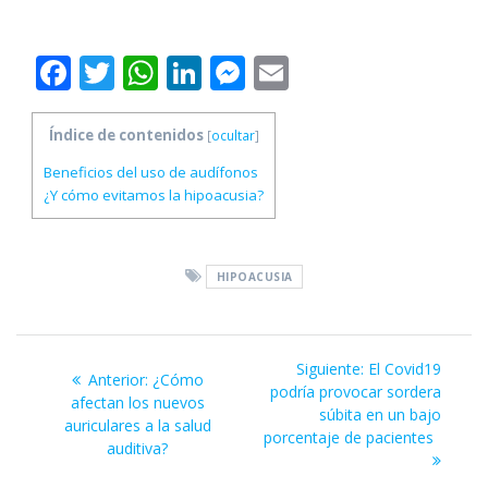
F
T
W
Li
M
E
ac
w
h
n
e
m
e
itt
at
k
ss
ai
Índice de contenidos
[
ocultar
]
b
er
s
e
e
l
Beneficios del uso de audífonos
¿Y cómo evitamos la hipoacusia?
o
A
dI
n
o
p
n
g
k
p
er
HIPOACUSIA
Navegación
Siguiente
Siguiente:
El Covid19
Entrada
Anterior:
¿Cómo
de
entrada:
podría provocar sordera
anterior:
afectan los nuevos
súbita en un bajo
auriculares a la salud
entradas
porcentaje de pacientes
auditiva?