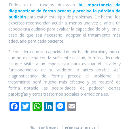
Todos estos trabajos destacan
la importancia de
diagnosticar de forma precoz y precisa la pérdida de
audición
para evitar este tipo de problemas. De hecho, los
expertos recomiendan acudir al menos una vez al año a un
especialista auditivo para evaluar la capacidad de oír y, en el
caso de que sea necesario, adoptar el tratamiento más
adecuado para cada paciente.
Si considera que su capacidad de oír ha ido disminuyendo o
que no escucha con la suficiente calidad, lo más adecuado
es que visite a un especialista para evaluar el estado y
funcionamiento de su audición lo antes posible. Así,
diagnosticando de forma precoz el problema, el
tratamiento será mucho más efectivo y se reducirá de
forma notable las posibilidades de padecer ciertas
patologías y otros trastornos sociales o emocionales.
F
T
W
Li
M
E
ac
w
h
n
e
m
e
itt
at
k
ss
ai
AUDÍFONOS
PÉRDIDA AUDITIVA