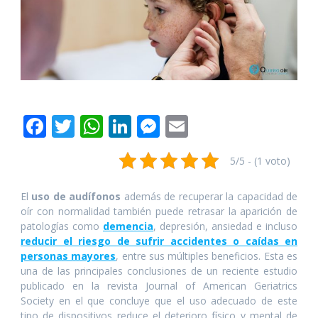
F
T
W
Li
M
E
ac
w
h
n
e
m
5/5 - (1 voto)
e
itt
at
k
ss
ai
b
er
s
e
e
l
El
uso de audífonos
además de recuperar la capacidad de
o
A
dI
n
oír con normalidad también puede retrasar la aparición de
patologías como
demencia
, depresión, ansiedad e incluso
o
p
n
g
reducir el riesgo de sufrir accidentes o caídas en
k
p
er
personas mayores
, entre sus múltiples beneficios. Esta es
una de las principales conclusiones de un reciente estudio
publicado en la revista Journal of American Geriatrics
Society en el que concluye que el uso adecuado de este
tipo de dispositivos reduce el deterioro físico y mental de