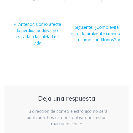
b
er
s
e
e
l
o
A
dI
n
Navegación
o
p
n
g
Entrada
Anterior:
Cómo afecta
Siguiente
Siguiente:
¿Cómo evitar
de
k
p
er
anterior:
la pérdida auditiva no
entrada:
el ruido ambiente cuando
tratada a la calidad de
usamos audífonos?
entradas
vida
Deja una respuesta
Tu dirección de correo electrónico no será
publicada.
Los campos obligatorios están
marcados con
*