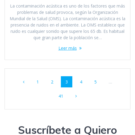
La contaminación acústica es uno de los factores que más
problemas de salud provoca, según la Organización
Mundial de la Salud (OMS). La contaminación acústica es la
presencia de ruidos en el ambiente. La OMS establece que
ruido es cualquier sonido que supere los 65 db. Es habitual
que gran parte de la población se…
Leer más
Navegación
Página
Página
Página
Página
Página
1
2
3
4
5
…
de
Página
entradas
41
Suscríbete a Quiero